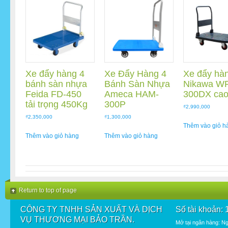
Xe đẩy hàng 4
Xe Đẩy Hàng 4
Xe đẩy hà
bánh sàn nhựa
Bánh Sàn Nhựa
Nikawa W
Feida FD-450
Ameca HAM-
300DX cao
tải trọng 450Kg
300P
₫
2,990,000
₫
2,350,000
₫
1,300,000
Thêm vào giỏ h
Thêm vào giỏ hàng
Thêm vào giỏ hàng
Return to top of page
CÔNG TY TNHH SẢN XUẤT VÀ DỊCH
Số tài khoản:
VỤ THƯƠNG MẠI BẢO TRẦN.
Mở tại ngân hàng: N