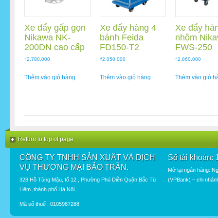
Xe đẩy gấp gọn
Xe đẩy hàng 4
Xe đẩy hà
Nikawa NK-
bánh Feida
nhôm Nik
200DN cao cấp
FD150-T2
FWS-250
₫
2,780,000
₫
2,050,000
₫
2,860,000
Thêm vào giỏ hàng
Thêm vào giỏ hàng
Thêm vào giỏ h
Return to top of page
CÔNG TY TNHH SẢN XUẤT VÀ DỊCH
Số tài khoản:
VỤ THƯƠNG MẠI BẢO TRẦN.
Mở tại ngân hàng: N
328 Hồ Tùng Mậu, tổ 12 , Phường Phú Diễn Quận Bắc Từ
(VPBank) – chi nhán
Liêm ,thành phố Hà Nội.
Mã số thuế : 0105987288