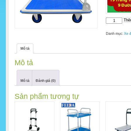
Thê
Xe
Đẩy
Hàng
Danh mục:
Xe 
4
Bánh
Mô tả
Sàn
Thép
Mô tả
Ameca
HAM-
150S
số
Mô tả
Đánh giá (0)
lượng
Sản phẩm tương tự