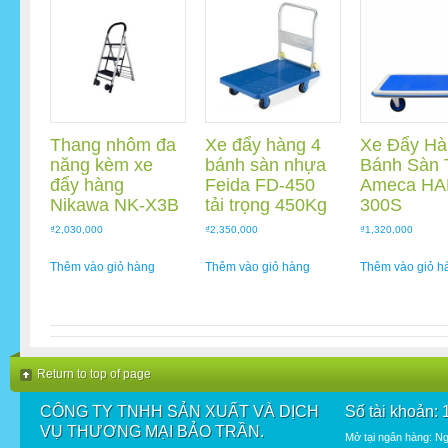
Thang nhôm đa
Xe đẩy hàng 4
Xe Đẩy Hà
năng kèm xe
bánh sàn nhựa
Bánh Sàn 
đẩy hàng
Feida FD-450
Ameca HA
Nikawa NK-X3B
tải trọng 450Kg
300S
₫
2,030,000
₫
2,350,000
₫
1,320,000
Thêm vào giỏ hàng
Thêm vào giỏ hàng
Thêm vào giỏ h
Return to top of page
CÔNG TY TNHH SẢN XUẤT VÀ DỊCH
Số tài khoản:
VỤ THƯƠNG MẠI BẢO TRẦN.
Mở tại ngân hàng: N