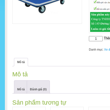
Thê
Xe
đẩy
hàng
Danh mục:
Xe 
Feida
4
Mô tả
bánh
tải
Mô tả
trọng
300kg
PH-
300
Mô tả
Đánh giá (0)
số
lượng
Sản phẩm tương tự