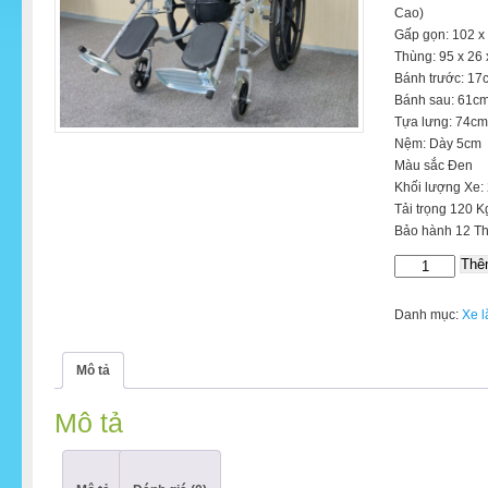
Cao)
Gấp gọn: 102 x
Thùng: 95 x 26
Bánh trước: 17
Bánh sau: 61c
Tựa lưng: 74cm
Nệm: Dày 5cm
Màu sắc Đen
Khối lượng Xe:
Tải trọng 120 K
Bảo hành 12 T
Thê
Xe
lăn
tay
Danh mục:
Xe l
ngả
giường
Mô tả
bằng
pittong
Mô tả
mẫu
2024
Nikita
S216-