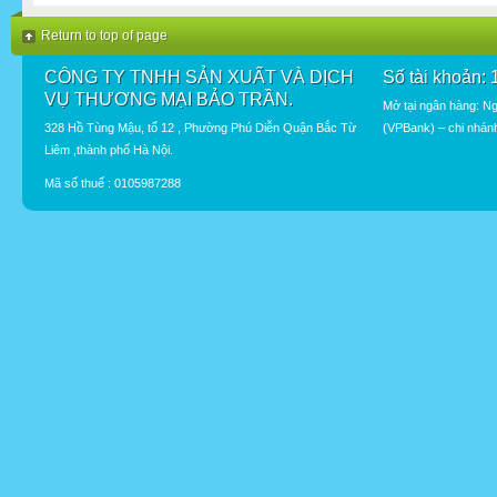
Return to top of page
CÔNG TY TNHH SẢN XUẤT VÀ DỊCH
Số tài khoản:
VỤ THƯƠNG MẠI BẢO TRẦN.
Mở tại ngân hàng: N
328 Hồ Tùng Mậu, tổ 12 , Phường Phú Diễn Quận Bắc Từ
(VPBank) – chi nhán
Liêm ,thành phố Hà Nội.
Mã số thuế : 0105987288