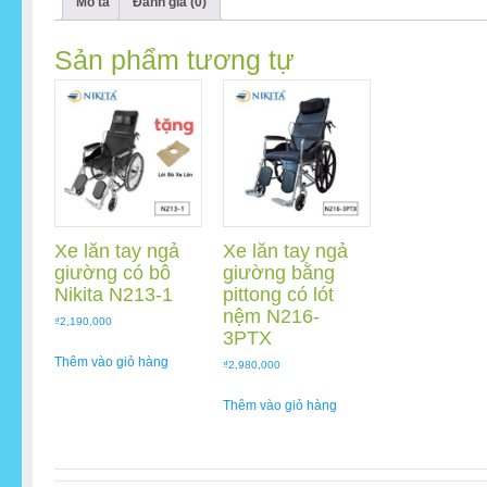
Mô tả
Đánh giá (0)
3PTX
số
Sản phẩm tương tự
lượng
Xe lăn tay ngả
Xe lăn tay ngả
giường có bô
giường bằng
Nikita N213-1
pittong có lót
nệm N216-
₫
2,190,000
3PTX
Thêm vào giỏ hàng
₫
2,980,000
Thêm vào giỏ hàng