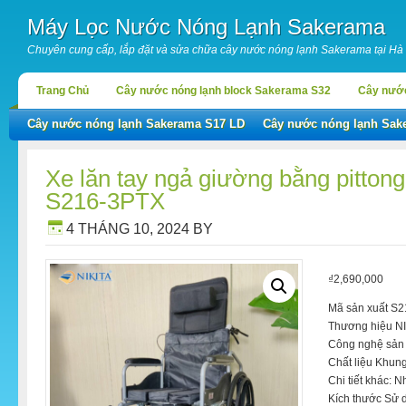
Máy Lọc Nước Nóng Lạnh Sakerama
Chuyên cung cấp, lắp đặt và sửa chữa cây nước nóng lạnh Sakerama tại Hà
Trang Chủ
Cây nước nóng lạnh block Sakerama S32
Cây nước
Cây nước nóng lạnh Sakerama S17 LD
Cây nước nóng lạnh Sak
Xe lăn tay ngả giường bằng pitton
S216-3PTX
4 THÁNG 10, 2024
BY
₫
2,690,000
Mã sản xuất S
Thương hiệu N
Công nghệ sản 
Chất liệu Khun
Chi tiết khác: 
Kích thước Sử 