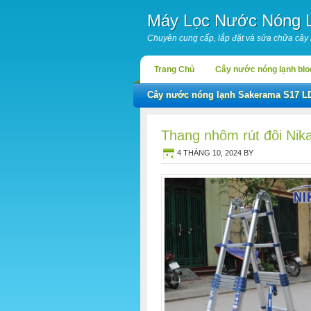
Máy Lọc Nước Nóng 
Chuyên cung cấp, lắp đặt và sửa chữa cây
Trang Chủ
Cây nước nóng lạnh bl
Cây nước nóng lạnh Sakerama S17 L
Thang nhôm rút đôi Nik
4 THÁNG 10, 2024
BY