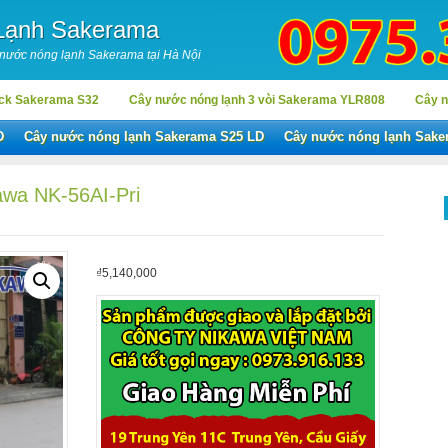
Lạnh Sakerama
 nước nóng lạnh Sakerama tại Hà Nội
ock Sakerama S32
Cây nước nóng lạnh 3 vòi Sakerama YLR808
Cây n
D
Cây nước nóng lạnh Sakerama S25 LD
Cây nước nóng lạnh Sake
awa NK-56AI-Pri
₫
5,140,000