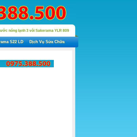
ước nóng lạnh 3 vòi Sakerama YLR 809
rama S22 LD
Dịch Vụ Sửa Chữa