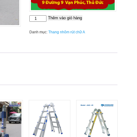
Thêm vào giỏ hàng
Thang
nhôm
rút
Danh mục:
Thang nhôm rút chữ A
đôi
Nikawa
NK-
56AI-
Pri
số
lượng