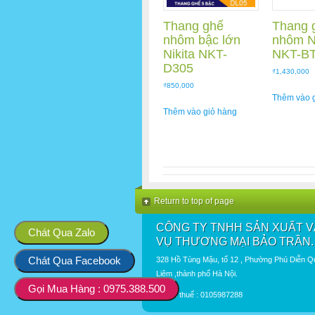
Thang ghế
Thang 
nhôm bậc lớn
nhôm Ni
Nikita NKT-
NKT-B
D305
₫
1,430,000
₫
850,000
Thêm vào 
Thêm vào giỏ hàng
Return to top of page
CÔNG TY TNHH SẢN XUẤT V
Chát Qua Zalo
VỤ THƯƠNG MẠI BẢO TRẦN.
Chát Qua Facebook
328 Hồ Tùng Mậu, tổ 12 , Phường Phú Diễn 
Liêm ,thành phố Hà Nội.
Gọi Mua Hàng : 0975.388.500
Mã số thuế : 0105987288