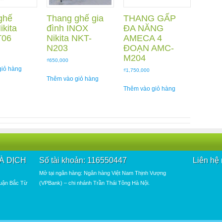
ghế
Thang ghế gia
THANG GẤP
kita
đình INOX
ĐA NĂNG
T06
Nikita NKT-
AMECA 4
N203
ĐOẠN AMC-
M204
₫
650,000
giỏ hàng
₫
1,750,000
Thêm vào giỏ hàng
Thêm vào giỏ hàng
À DỊCH
Số tài khoản: 116550447
Liên hệ
Mở tại ngân hàng: Ngân hàng Việt Nam Thịnh Vượng
Quận Bắc Từ
(VPBank) – chi nhánh Trần Thái Tông Hà Nội.