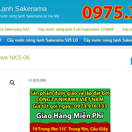
Lạnh Sakerama
 nước nóng lạnh Sakerama tại Hà Nội
ock Sakerama S32
Cây nước nóng lạnh 3 vòi Sakerama YLR808
Cây n
D
Cây nước nóng lạnh Sakerama S25 LD
Cây nước nóng lạnh Sake
kawa NKS-06
₫
1,620,000