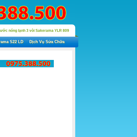
ước nóng lạnh 3 vòi Sakerama YLR 809
rama S22 LD
Dịch Vụ Sửa Chữa