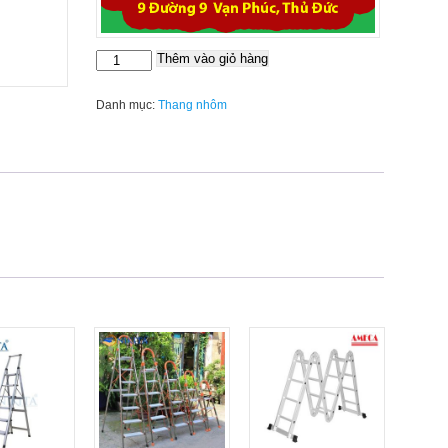
Thêm vào giỏ hàng
Thang
ghế
gia
Danh mục:
Thang nhôm
đình
Nikawa
NKS-
06
số
lượng