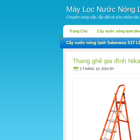
Máy Lọc Nước Nóng 
Chuyên cung cấp, lắp đặt và sửa chữa cây
Trang Chủ
Cây nước nóng lạnh bl
Cây nước nóng lạnh Sakerama S17 L
Thang ghế gia đình Ni
3 THÁNG 10, 2024
BY