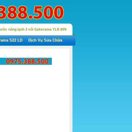
ước nóng lạnh 3 vòi Sakerama YLR 809
rama S22 LD
Dịch Vụ Sửa Chữa