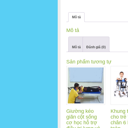
Mô tả
Mô tả
Mô tả
Đánh giá (0)
Sản phẩm tương tự
Giường kéo
Khung t
giãn cột sống
cho trẻ 
cơ học hỗ trợ
chân 6