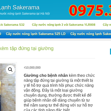
Lạnh Sakerama
 nước nóng lạnh Sakerama tại Hà Nội
ock Sakerama S32
Cây nước nóng lạnh 3 vòi Sakerama YLR808
Cây n
D
Cây nước nóng lạnh Sakerama S25 LD
Cây nước nóng lạnh Sake
èm tập đứng tại giường
₫
10,000,000
Giường cho bệnh nhân
kèm theo chức
năng tập đứng tại giường là một thiết bị
y tế hỗ trợ quá trình hồi phục chức năng
vận động. Đây là một loại giường
chuyên dụng, thường được thiết kế để
giúp bệnh nhân dễ dàng chuyển từ tư
thế nằm sang tư thế đứng với sự hỗ trợ
của các tính năng đặc biệt.