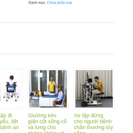
bệnh
Danh mục:
Chưa phân loại
nhân
kèm
tập
đứng
tại
giường
số
lượng
ập đi
Giường kéo
Xe tập đứng
yếu, liệt
giãn cột sống cổ
cho người bệnh
 bánh an
và lưng cho
chấn thương tủy