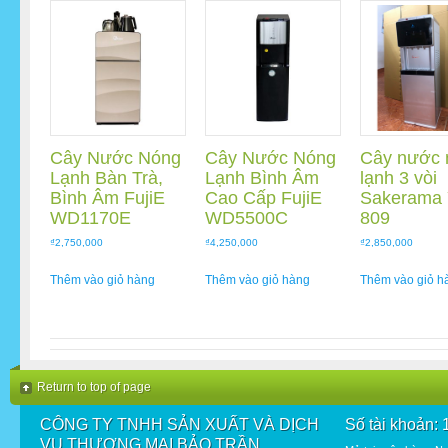
Cây Nước Nóng
Cây Nước Nóng
Cây nước 
Lạnh Bàn Trà,
Lạnh Bình Âm
lạnh 3 vòi
Bình Âm FujiE
Cao Cấp FujiE
Sakerama
WD1170E
WD5500C
809
₫
2,750,000
₫
4,250,000
₫
2,850,000
Thêm vào giỏ hàng
Thêm vào giỏ hàng
Thêm vào giỏ h
Return to top of page
CÔNG TY TNHH SẢN XUẤT VÀ DỊCH
Số tài khoản:
VỤ THƯƠNG MẠI BẢO TRẦN.