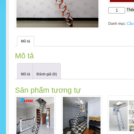
Thê
Cầu
Thang
Xếp
Danh mục:
Cầu 
Tự
Động
Ốp
Mô tả
Trần
Cao
Mô tả
Cấp
Nikita
số
Mô tả
Đánh giá (0)
lượng
Sản phẩm tương tự