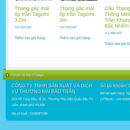
Thang gác mái
Thang gác mái
Cầu Thang
ốp trần Tagomi
ốp trần Tagomi
Thông Min
3.2m
3m
Trần Khun
Bậc Nhôm
₫
14,200,000
₫
13,700,000
₫
11,989,000
Thêm vào giỏ hàng
Thêm vào giỏ hàng
Thêm vào giỏ h
Return to top of page
CÔNG TY TNHH SẢN XUẤT VÀ DỊCH
Số tài khoản:
VỤ THƯƠNG MẠI BẢO TRẦN.
Mở tại ngân hàng: N
328 Hồ Tùng Mậu, tổ 12 , Phường Phú Diễn Quận Bắc Từ
(VPBank) – chi nhán
Liêm ,thành phố Hà Nội.
Mã số thuế : 0105987288