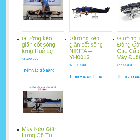
Giường kéo
Giường kéo
Giường 
giãn cột sống
giãn cột sống
Động Cộ
lưng Huê Lợi
NIKITA –
Cao Cấp
YH0013
Vảy Đuô
₫
2,200,000
₫
2,830,000
₫
65,000,000
Thêm vào giỏ hàng
Thêm vào giỏ hàng
Thêm vào gi
Máy Kéo Giãn
Lưng Cổ Tự