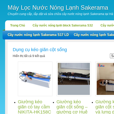
Máy Lọc Nước Nóng Lạnh Sakerama
Chuyên cung cấp, lắp đặt và sửa chữa cây nước nóng lạnh Sakerama tại Hà
Trang Chủ
Cây nước nóng lạnh block Sakerama S32
Cây nước
Cây nước nóng lạnh Sakerama S17 LD
Cây nước nóng lạnh Sak
Dụng cụ kéo giãn cột sống
Hiển thị tất cả 9 kết quả
Giường kéo
Giường kéo
Giường 
giãn có tay cầm
giãn cột sống –
giãn cột
NIKITA-HK158C
giường cơ Huê
và lưng 