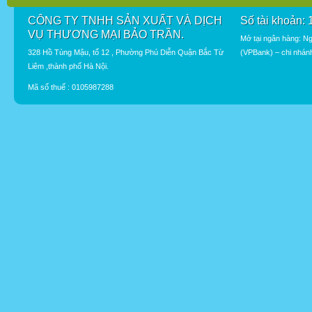
CÔNG TY TNHH SẢN XUẤT VÀ DỊCH
Số tài khoản:
VỤ THƯƠNG MẠI BẢO TRẦN.
Mở tại ngân hàng: N
328 Hồ Tùng Mậu, tổ 12 , Phường Phú Diễn Quận Bắc Từ
(VPBank) – chi nhán
Liêm ,thành phố Hà Nội.
Mã số thuế : 0105987288