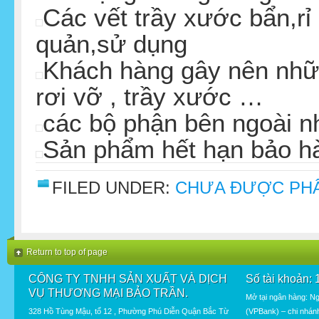
Các vết trầy xước bẩn,rỉ
quản,sử dụng
Khách hàng gây nên nhữn
rơi vỡ , trầy xước …
các bộ phận bên ngoài n
Sản phẩm hết hạn bảo h
FILED UNDER:
CHƯA ĐƯỢC PHÂ
Return to top of page
CÔNG TY TNHH SẢN XUẤT VÀ DỊCH
Số tài khoản:
VỤ THƯƠNG MẠI BẢO TRẦN.
Mở tại ngân hàng: N
328 Hồ Tùng Mậu, tổ 12 , Phường Phú Diễn Quận Bắc Từ
(VPBank) – chi nhán