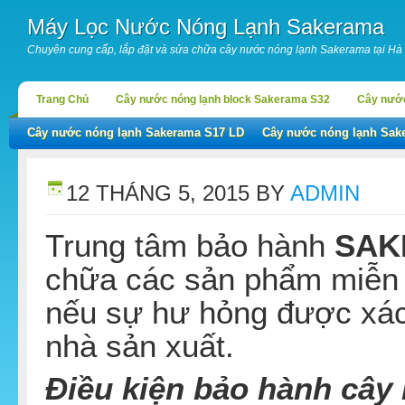
Máy Lọc Nước Nóng Lạnh Sakerama
Chuyên cung cấp, lắp đặt và sửa chữa cây nước nóng lạnh Sakerama tại Hà
Trang Chủ
Cây nước nóng lạnh block Sakerama S32
Cây nước
Cây nước nóng lạnh Sakerama S17 LD
Cây nước nóng lạnh Sak
12 THÁNG 5, 2015
BY
ADMIN
Trung tâm bảo hành
SA
chữa các sản phẩm miễn 
nếu sự hư hỏng được xác 
nhà sản xuất.
Điều kiện bảo hành cây